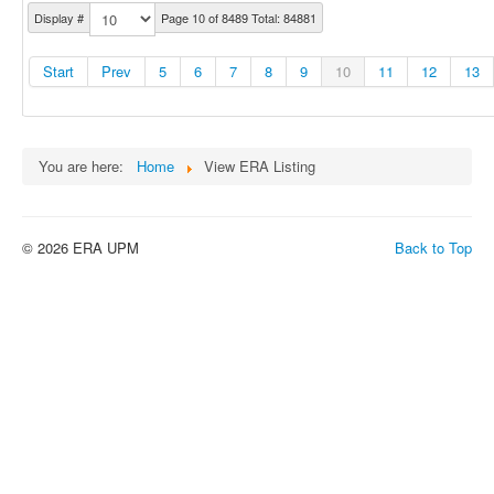
Display #
Page 10 of 8489 Total: 84881
Start
Prev
5
6
7
8
9
10
11
12
13
You are here:
Home
View ERA Listing
© 2026 ERA UPM
Back to Top